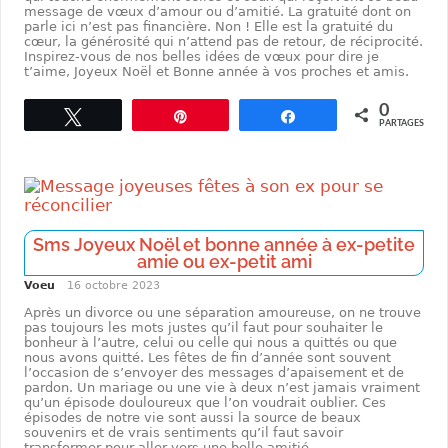
message de vœux d’amour ou d’amitié. La gratuité dont on
parle ici n’est pas financière. Non ! Elle est la gratuité du
cœur, la générosité qui n’attend pas de retour, de réciprocité.
Inspirez-vous de nos belles idées de vœux pour dire je
t’aime, Joyeux Noël et Bonne année à vos proches et amis.
0
Tweetez
Enregistrer
Partagez
PARTAGES
Sms Joyeux Noël et bonne année à ex-petite
amie ou ex-petit ami
Voeu
16 octobre 2023
Après un divorce ou une séparation amoureuse, on ne trouve
pas toujours les mots justes qu’il faut pour souhaiter le
bonheur à l’autre, celui ou celle qui nous a quittés ou que
nous avons quitté. Les fêtes de fin d’année sont souvent
l’occasion de s’envoyer des messages d’apaisement et de
pardon. Un mariage ou une vie à deux n’est jamais vraiment
qu’un épisode douloureux que l’on voudrait oublier. Ces
épisodes de notre vie sont aussi la source de beaux
souvenirs et de vrais sentiments qu’il faut savoir
transformer pour aller vers une belle amitié.